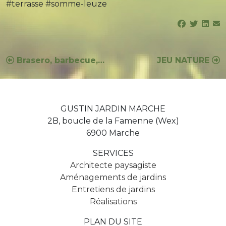
#terrasse #somme-leuze
Navigation
Brasero, barbecue,…
JEU NATURE
de
l’article
GUSTIN JARDIN MARCHE
2B, boucle de la Famenne (Wex)
6900 Marche
SERVICES
Architecte paysagiste
Aménagements de jardins
Entretiens de jardins
Réalisations
PLAN DU SITE