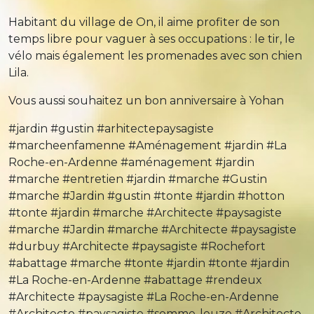
Habitant du village de On, il aime profiter de son
temps libre pour vaguer à ses occupations : le tir, le
vélo mais également les promenades avec son chien
Lila.
Vous aussi souhaitez un bon anniversaire à Yohan
#jardin
#gustin
#arhitectepaysagiste
#marcheenfamenne #Aménagement #jardin #La
Roche-en-Ardenne #aménagement #jardin
#marche #entretien #jardin #marche #Gustin
#marche #Jardin #gustin #tonte #jardin #hotton
#tonte #jardin #marche #Architecte #paysagiste
#marche #Jardin #marche #Architecte #paysagiste
#durbuy #Architecte #paysagiste #Rochefort
#abattage #marche #tonte #jardin #tonte #jardin
#La Roche-en-Ardenne #abattage #rendeux
#Architecte #paysagiste #La Roche-en-Ardenne
#Architecte #paysagiste #somme-leuze #Architecte